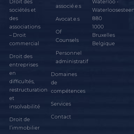
Droit des
Waterloo -
associé.e.s
sociétés et
Waterloosestee
des
880
Avocat.e.s
associations
1000
Of
– Droit
Bruxelles
Counsels
commercial
Belgique
Personnel
Droit des
administratif
entreprises
en
Domaines
difficultés,
de
restructuration
compétences
et
Services
insolvabilité
Contact
Droit de
l’immobilier