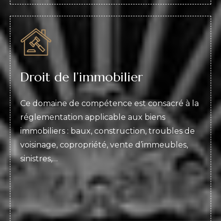
Droit de l’immobilier
Ce domaine de compétence est consacré à la
réglementation applicable aux biens
immobiliers : baux, construction, troubles de
voisinage, copropriété, vente d’immeubles,
sinistres,…