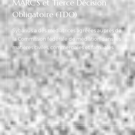
MARC’S et Tierce Décision
Obligatoire (TDO)
Sybarius a des médiatrices agréées auprès de
la Commission fédérale de médiation dans les
matières civiles, commerciales et familiales.