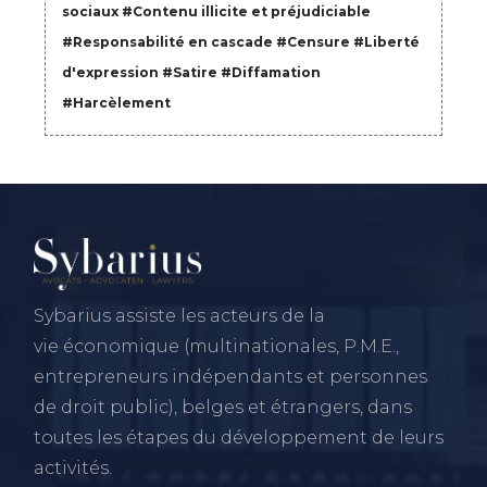
sociaux
#
Contenu illicite et préjudiciable
#
Responsabilité en cascade
#
Censure
#
Liberté
d'expression
#
Satire
#
Diffamation
#
Harcèlement
Sybarius assiste les acteurs de la
vie économique (multinationales, P.M.E.,
entrepreneurs indépendants et personnes
de droit public), belges et étrangers, dans
toutes les étapes du développement de leurs
activités.