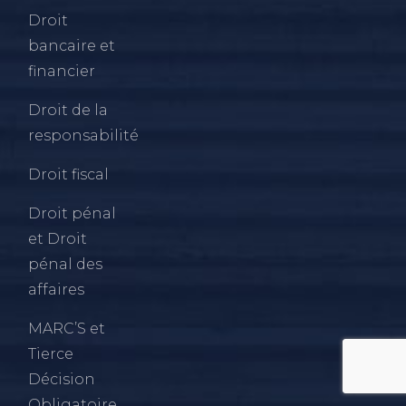
Droit
bancaire et
financier
Droit de la
responsabilité
Droit fiscal
Droit pénal
et Droit
pénal des
affaires
MARC’S et
Tierce
Décision
Obligatoire