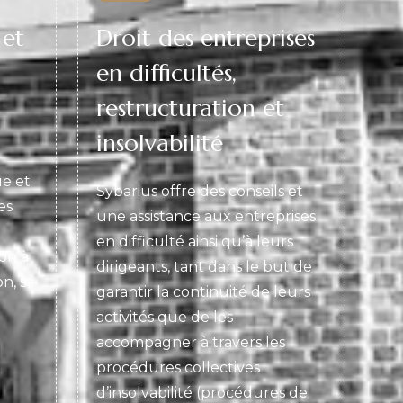
 et
Droit des entreprises
en difficultés,
restructuration et
insolvabilité
e et
Sybarius offre des conseils et
es
une assistance aux entreprises
en difficulté ainsi qu’à leurs
ion à
dirigeants, tant dans le but de
on, sa
garantir la continuité de leurs
activités que de les
accompagner à travers les
procédures collectives
d’insolvabilité (procédures de