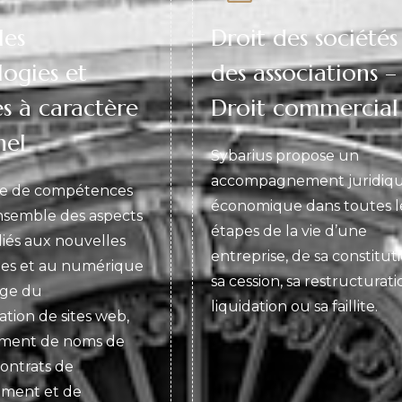
les
Droit des sociétés
ogies et
des associations –
s à caractère
Droit commercial
nel
Sybarius propose un
accompagnement juridiqu
e de compétences
économique dans toutes l
nsemble des aspects
étapes de la vie d’une
liés aux nouvelles
entreprise, de sa constitut
ies et au numérique
sa cession, sa restructurati
rge du
liquidation ou sa faillite.
ation de sites web,
ement de noms de
ontrats de
ment et de