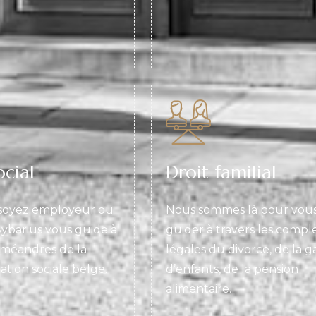
ocial
Droit familial
soyez employeur ou
Nous sommes là pour vou
ybarius vous guide à
guider à travers les comple
s méandres de la
légales du divorce, de la g
tion sociale belge.
d’enfants, de la pension
alimentaire…