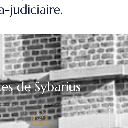
a-judiciaire.
es de Sybarius