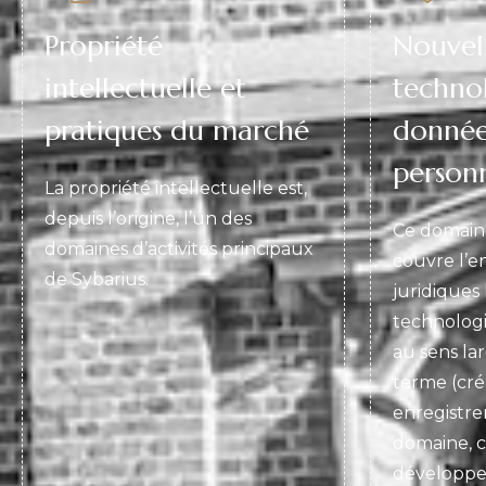
Propriété
Nouvel
intellectuelle et
technol
pratiques du marché
donnée
person
La propriété intellectuelle est,
depuis l’origine, l’un des
Ce domain
domaines d’activités principaux
couvre l’e
de Sybarius.
juridiques 
technolog
au sens la
terme (cré
enregistr
domaine, c
développe