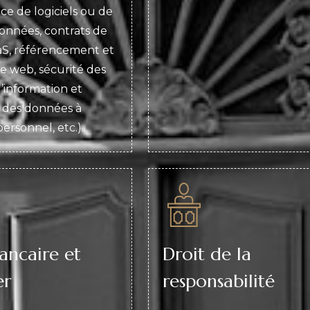
e de logiciels ou de
onnées, contrats de
aS, référencement et
le web, sécurité des
’information et
 des données à
ersonnel, etc.).
ancaire et
Droit de la
er
responsabilité