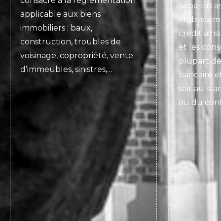
consacré à la réglementation
Sybarius as
applicable aux biens
établissem
immobiliers : baux,
crédit ains
construction, troubles de
et les con
voisinage, copropriété, vente
plupart de
d’immeubles, sinistres,…
bancaire et
soit au sta
ou du cont