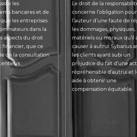
siste les
Le droit de la responsabilit
ents bancaires et de
concerne l’obligation pour
i que les entreprises
l’auteur d’une faute de ré
sommateurs dans la
les dommages, physiques,
s aspects du droit
matériels ou moraux qu’il 
 financier, que ce
causer à autrui. Sybarius as
de de la consultation
les clients ayant subi un
entieux.
préjudice du fait d’une act
répréhensible d’autrui et l
aide à obtenir une
compensation équitable.