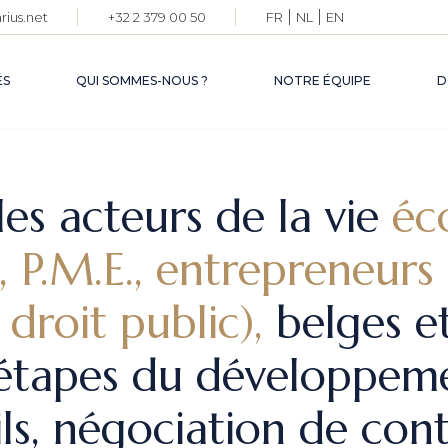
|
|
ius.net
+32 2 379 00 50
FR
NL
EN
AVOCAT.E.S
ASSOCIÉ.E.S
ÉS
QUI SOMMES-NOUS ?
NOTRE ÉQUIPE
D
AVOCAT.E.S
OF COUNSELS
PERSONNEL
ADMINISTRATIF
AVOCAT.E.S
ASSOCIÉ.E.S
 les acteurs de la vie
éc
AVOCAT.E.S
s, P.M.E., entrepreneur
OF COUNSELS
PERSONNEL
ADMINISTRATI
droit public),
belges et
 étapes du développeme
ils, négociation de cont