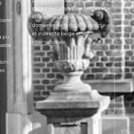
personnes morales et
é
personnes physiques belges et
étrangères dans tous les
parer
domaines de la fiscalité directe
et indirecte belge et
a pu
internationale.
siste
ion
es