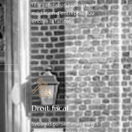
réorganidation judiciaire,
médiation d’entreprises ou
encore la faillite).
Droit fiscal
Sybarius conseille ses clients