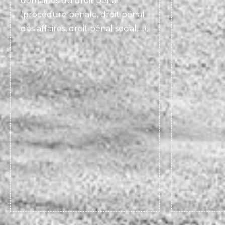
domaines du droit pénal
(procédure pénale, droit pénal
des affaires, droit pénal social,…).