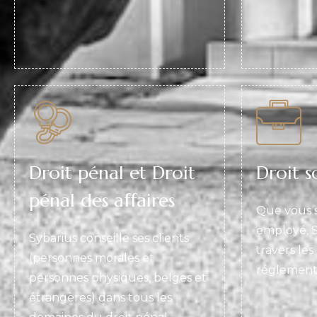
Droit pénal et Droit
Droit s
pénal des affaires
Que vous 
employé, S
Sybarius conseille ses clients
travers le
(personnes morales et
réglementa
personnes physiques, belges et
étrangères) dans tous les