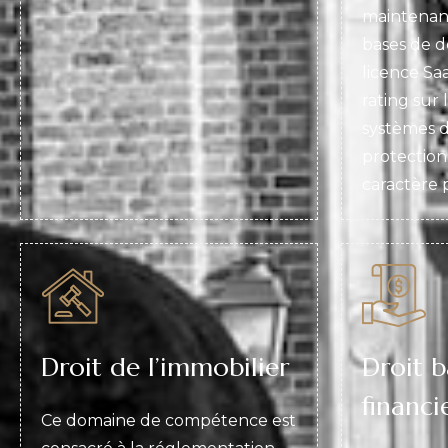
maintenanc
bases de d
licence Sa
rating sur 
systèmes d
protection
caractère p
Droit de l’immobilier
Droit b
financi
Ce domaine de compétence est