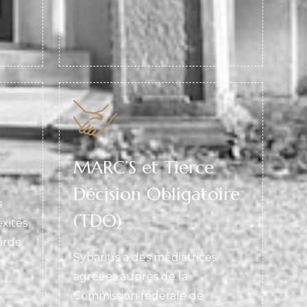
MARC’S et Tierce
Décision Obligatoire
s
(TDO)
xités
arde
Sybarius a des médiatrices
agréées auprès de la
Commission fédérale de