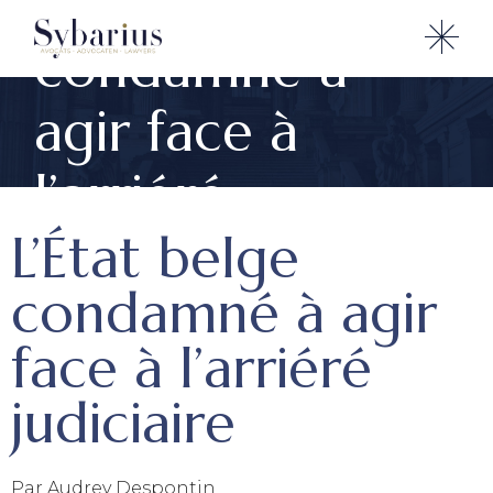
L’État belge
condamné à
agir face à
l’arriéré
L’État belge
judiciaire
condamné à agir
face à l’arriéré
judiciaire
Par Audrey Despontin