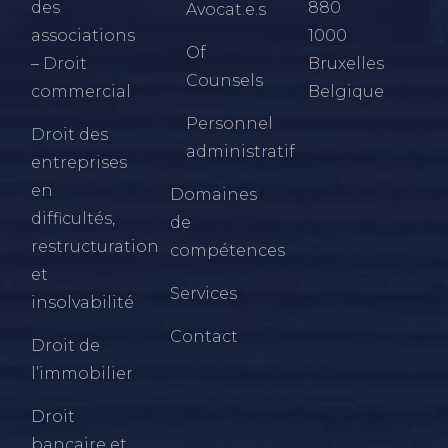
des
880
Avocat.e.s
associations
1000
Of
– Droit
Bruxelles
Counsels
commercial
Belgique
Personnel
Droit des
administratif
entreprises
en
Domaines
difficultés,
de
restructuration
compétences
et
Services
insolvabilité
Contact
Droit de
l’immobilier
Droit
bancaire et