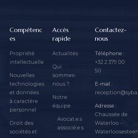
Compétenc
Accès
Contactez-
es
rapide
nous
Propriété
Actualités
Téléphone :
intellectuelle
+32 2 379 00
Qui
50
Nouvelles
sommes-
technologies
nous ?
E-mail :
et données
reception@sybar
Notre
à caractère
équipe
Adresse :
personnel
Chaussée de
Avocat.e.s
Droit des
Waterloo -
associé.e.s
sociétés et
Waterloosestee