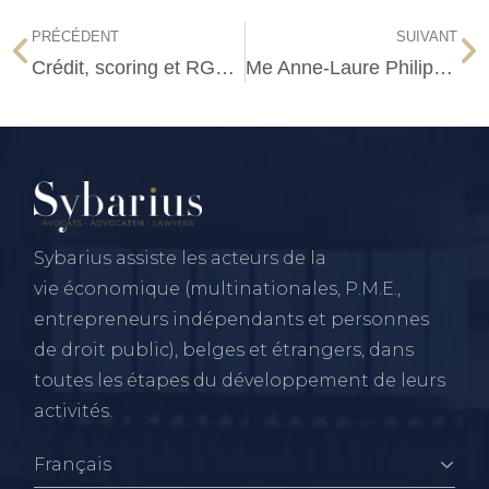
PRÉCÉDENT
SUIVANT
Crédit, scoring et RGPD :
Me Anne-Laure Philippe nommée curatrice
Sybarius assiste les acteurs de la
vie économique (multinationales, P.M.E.,
entrepreneurs indépendants et personnes
de droit public), belges et étrangers, dans
toutes les étapes du développement de leurs
activités.