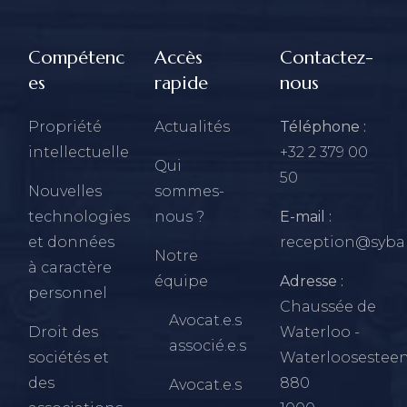
Compétenc
Accès
Contactez-
es
rapide
nous
Propriété
Actualités
Téléphone :
intellectuelle
+32 2 379 00
Qui
50
Nouvelles
sommes-
technologies
nous ?
E-mail :
et données
reception@sybar
Notre
à caractère
équipe
Adresse :
personnel
Chaussée de
Avocat.e.s
Droit des
Waterloo -
associé.e.s
sociétés et
Waterloosestee
des
880
Avocat.e.s