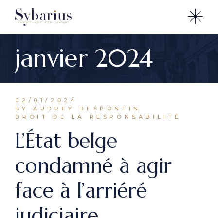
Skip
to
the
content
janvier 2024
02/01/2024
BY AUDREY DESPONTIN
DROIT DE LA RESPONSABILITÉ
L’État belge
condamné à agir
face à l’arriéré
judiciaire