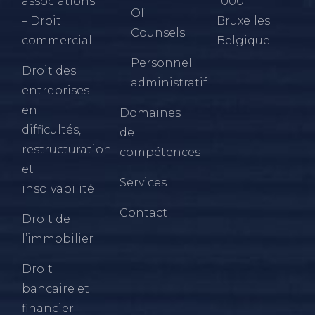
associations
1000
Of
– Droit
Bruxelles
Counsels
commercial
Belgique
Personnel
Droit des
administratif
entreprises
en
Domaines
difficultés,
de
restructuration
compétences
et
Services
insolvabilité
Contact
Droit de
l’immobilier
Droit
bancaire et
financier