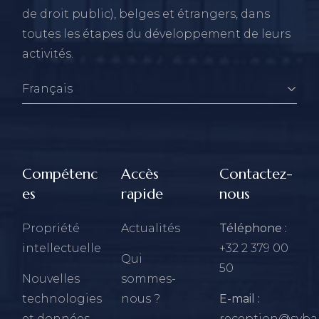
de droit public), belges et étrangers, dans
toutes les étapes du développement de leurs
activités.
Compétenc
Accès
Contactez-
es
rapide
nous
Propriété
Actualités
Téléphone :
intellectuelle
+32 2 379 00
Qui
50
Nouvelles
sommes-
technologies
nous ?
E-mail :
et données
reception@sybar