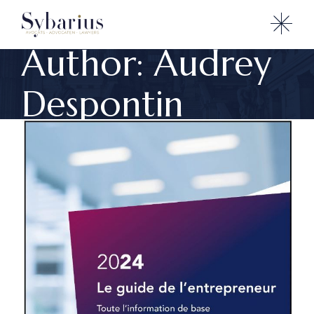
Skip
to
the
content
Author: Audrey
Despontin