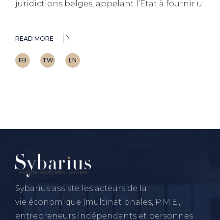
juridictions belges, appelant l’État à fournir u
READ MORE
FB
TW
LN
Sybarius assiste les acteurs de la
vie économique (multinationales, P.M.E.,
entrepreneurs indépendants et personnes