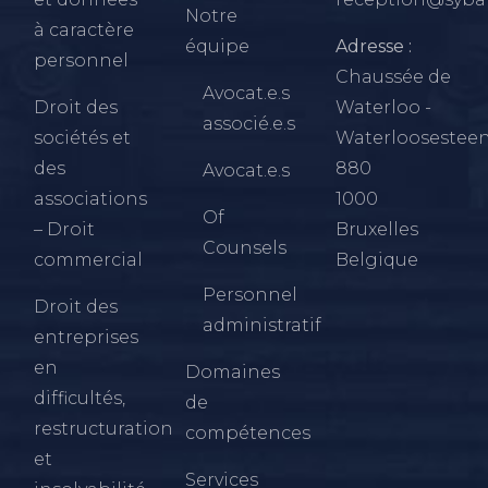
Notre
à caractère
équipe
Adresse :
personnel
Chaussée de
Avocat.e.s
Droit des
Waterloo -
associé.e.s
sociétés et
Waterloosestee
des
880
Avocat.e.s
associations
1000
Of
– Droit
Bruxelles
Counsels
commercial
Belgique
Personnel
Droit des
administratif
entreprises
en
Domaines
difficultés,
de
restructuration
compétences
et
Services