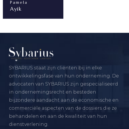
Pamela
Ayik
SYBARIUS staat zijn cliënten bij in elke
ontwikkelingsfase van hun onderneming. De
advocaten van SYBARIUS zijn gespecialiseerd
in ondernemingsrecht en besteden
bijzondere aandacht aan de economische en
commerciële aspecten van de dossiers die ze
behandelen en aan de kwaliteit van hun
dienstverlening.