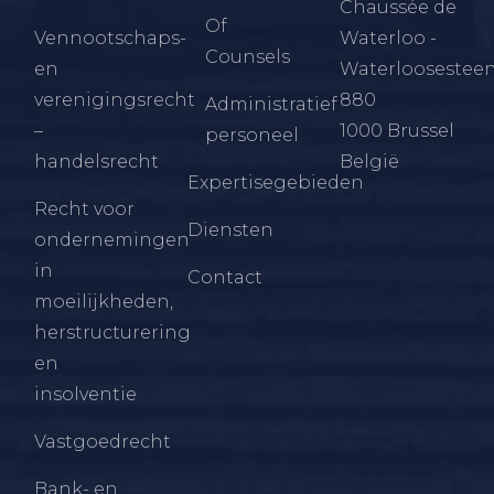
Chaussée de
Of
Vennootschaps-
Waterloo -
Counsels
en
Waterloosestee
verenigingsrecht
880
Administratief
–
1000 Brussel
personeel
handelsrecht
België
Expertisegebieden
Recht voor
Diensten
ondernemingen
in
Contact
moeilijkheden,
herstructurering
en
insolventie
Vastgoedrecht
Bank- en