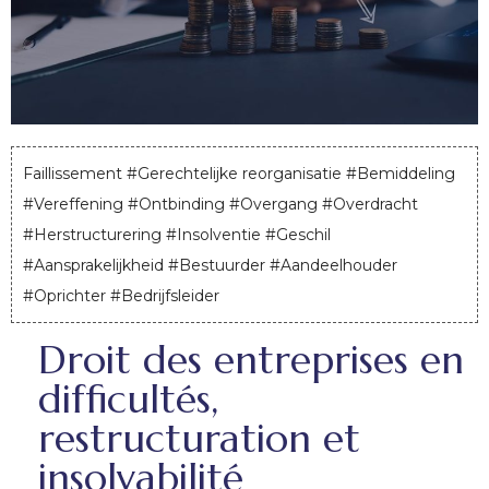
Faillissement
#
Gerechtelijke reorganisatie
#
Bemiddeling
#
Vereffening
#
Ontbinding
#
Overgang
#
Overdracht
#
Herstructurering
#
Insolventie
#
Geschil
#
Aansprakelijkheid
#
Bestuurder
#
Aandeelhouder
#
Oprichter
#
Bedrijfsleider
Droit des entreprises en
difficultés,
restructuration et
insolvabilité