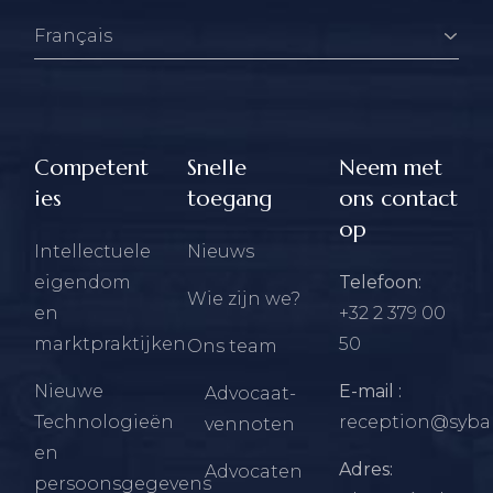
Competent
Snelle
Neem met
ies
toegang
ons contact
op
Intellectuele
Nieuws
eigendom
Telefoon:
Wie zijn we?
en
+32 2 379 00
marktpraktijken
50
Ons team
Nieuwe
E-mail :
Advocaat-
Technologieën
reception@sybar
vennoten
en
Adres:
Advocaten
persoonsgegevens