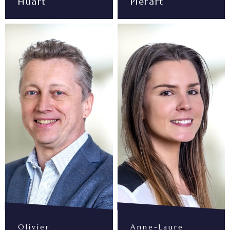
Huart
Pierart
Olivier
Anne-Laure