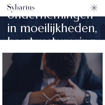
Recht voor
ondernemingen
in moeilijkheden,
herstructurering
en insolventie