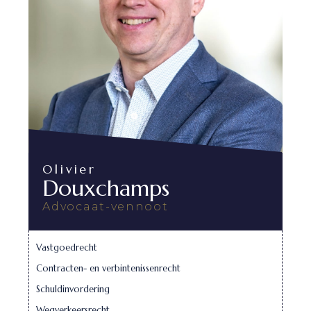
Olivier
Douxchamps
Advocaat-vennoot
Vastgoedrecht
Contracten- en verbintenissenrecht
Schuldinvordering
Wegverkeersrecht